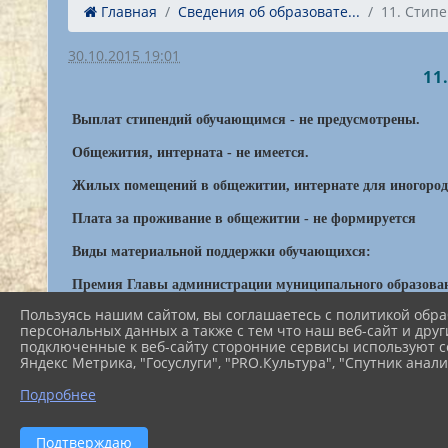
Главная
Сведения об образовате...
11. Стипе
30.10.2015 19:01
11
Выплат стипендий обучающимся - не предусмотрены.
Общежития, интерната - не имеется.
Жилых помещений в общежитии, интернате для иногородн
Плата за проживание в общежитии - не формируется
Виды материальной поддержки обучающихся:
Премия Главы администрации муниципального образовани
Пользуясь нашим сайтом, вы соглашаетесь с политикой обра
По итогам 2020 года:
персональных данных а также с тем что наш веб-сайт и друг
подключенные к веб-сайту сторонние сервисы используют co
Новикова Анна
-
обучающаяся 3(8) класса фортепиа
Яндекс Метрика, "Госуслуги", "PRO.Культура", "Спутник анали
-
Талалова Арина
обучающаяся 3(5) класса отделения 
Подробнее
По итогам 2021 года:
Грозова Раиса
-
бучающаяся 5(8) класса отделения 
Подтверждаю