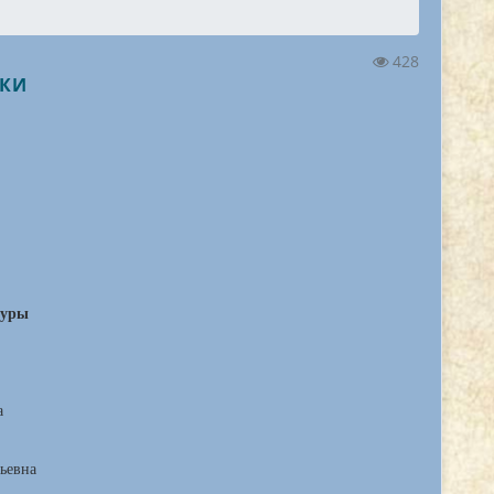
428
ЖКИ
туры
а
рьевна