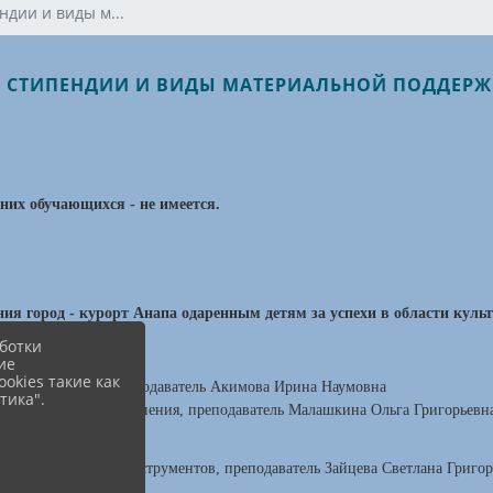
ндии и виды м...
. СТИПЕНДИИ И ВИДЫ МАТЕРИАЛЬНОЙ ПОДДЕР
их обучающихся - не имеется.
я город - курорт Анапа одаренным детям за успехи в области куль
ботки
ие
okies такие как
нного отделения, преподаватель Акимова Ирина Наумовна
тика".
сольного (народного) пения, преподаватель Малашкина Ольга Григорьевн
струнно-смычковых инструментов, преподаватель Зайцева Светлана Григо