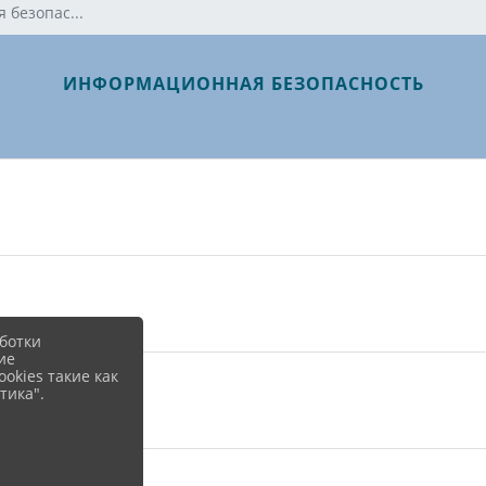
безопас...
ИНФОРМАЦИОННАЯ БЕЗОПАСНОСТЬ
ботки
ие
okies такие как
тика".
2.8 KiB)