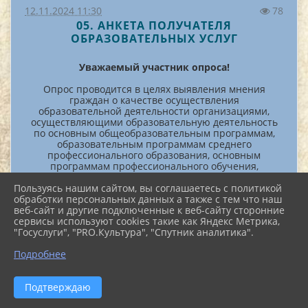
12.11.2024 11:30
78
05. АНКЕТА ПОЛУЧАТЕЛЯ
ОБРАЗОВАТЕЛЬНЫХ УСЛУГ
Уважаемый участник опроса!
Опрос проводится в целях выявления мнения
граждан о качестве осуществления
образовательной деятельности организациями,
осуществляющими образовательную деятельность
по основным общеобразовательным программам,
образовательным программам среднего
профессионального образования, основным
программам профессионального обучения,
дополнительным общеобразовательным
Пользуясь нашим сайтом, вы соглашаетесь с политикой
программам.
обработки персональных данных а также с тем что наш
В опросе о качестве осуществления
веб-сайт и другие подключенные к веб-сайту сторонние
образовательной деятельности организациями,
сервисы используют cookies такие как Яндекс Метрика,
осуществляющими образовательную деятельность
"Госуслуги", "PRO.Культура", "Спутник аналитика".
по основным общеобразовательным программам и
^
дополнительным общеобразовательным
Подробнее
программам, могут участвовать родители (законные
представители) обучающихся и обучающиеся
старше 14 лет.
Подтверждаю
В опросе о качестве осуществления
образовательной деятельности организациями,