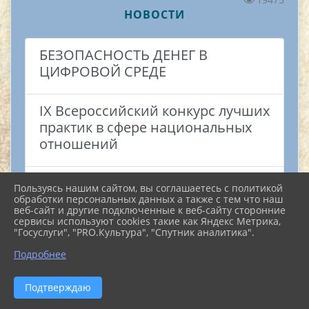
НОВОСТИ
БЕЗОПАСНОСТЬ ДЕНЕГ В
ЦИФРОВОЙ СРЕДЕ
IX Всероссийский конкурс лучших
практик в сфере национальных
отношений
Краевой День здоровья
Пользуясь нашим сайтом, вы соглашаетесь с политикой
обработки персональных данных а также с тем что наш
веб-сайт и другие подключенные к веб-сайту сторонние
С ДНЁМ ПОБЕДЫ!
сервисы используют cookies такие как Яндекс Метрика,
"Госуслуги", "PRO.Культура", "Спутник аналитика".
^
Подробнее
Марианна Чеусова: Звездочка,
покоряющая вершины искусства
Подтверждаю
силой духа и талантом