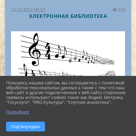
12.10.2022 09:03
228
ЭЛЕКТРОННАЯ БИБЛИОТЕКА
Пользуясь нашим сайтом, вы соглашаетесь с политикой
обработки персональных данных а также с тем что наш
веб-сайт и другие подключенные к веб-сайту сторонние
сервисы используют cookies такие как Яндекс Метрика,
"Госуслуги", "PRO.Культура", "Спутник аналитика".
^
Подробнее
1.
Общероссийская медиатека Нотный архив
Бориса Тараканова
.
Подтверждаю
Более 15 000 нот для различных инструментов.
Имеется классификатор по композиторам,