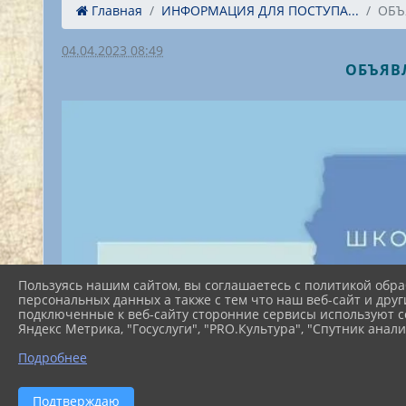
Главная
ИНФОРМАЦИЯ ДЛЯ ПОСТУПА...
ОБЪ
04.04.2023 08:49
ОБЪЯВЛ
Пользуясь нашим сайтом, вы соглашаетесь с политикой обра
персональных данных а также с тем что наш веб-сайт и друг
подключенные к веб-сайту сторонние сервисы используют co
Яндекс Метрика, "Госуслуги", "PRO.Культура", "Спутник анали
Подробнее
Подтверждаю