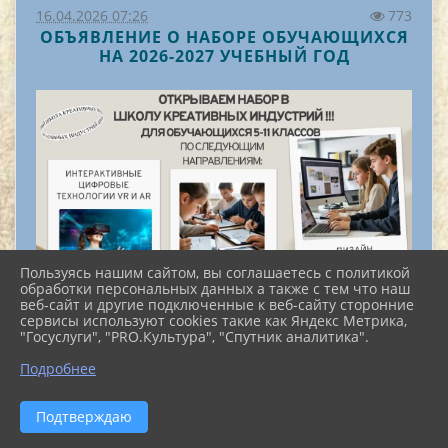
16.04.2026 07:26
773
ОБЪЯВЛЕНИЕ О НАБОРЕ ОБУЧАЮЩИХСЯ
НА 2026-2027 УЧЕБНЫЙ ГОД
Пользуясь нашим сайтом, вы соглашаетесь с политикой
обработки персональных данных а также с тем что наш
веб-сайт и другие подключенные к веб-сайту сторонние
сервисы используют cookies такие как Яндекс Метрика,
"Госуслуги", "PRO.Культура", "Спутник аналитика".
^
Подробнее
Подтверждаю